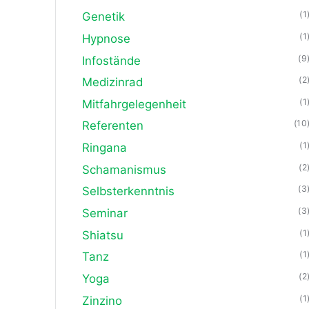
(1
Genetik
(1
Hypnose
(9
Infostände
(2
Medizinrad
(1
Mitfahrgelegenheit
(10
Referenten
(1
Ringana
(2
Schamanismus
(3
Selbsterkenntnis
(3
Seminar
(1
Shiatsu
(1
Tanz
(2
Yoga
(1
Zinzino